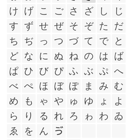
け
げ
こ
ご
さ
ざ
し
じ
す
ず
せ
ぜ
そ
ぞ
た
だ
ち
ぢ
っ
つ
づ
て
で
と
ど
な
に
ぬ
ね
の
は
ば
ぱ
ひ
び
ぴ
ふ
ぶ
ぷ
へ
べ
ぺ
ほ
ぼ
ぽ
ま
み
む
め
も
ゃ
や
ゅ
ゆ
ょ
よ
ら
り
る
れ
ろ
ゎ
わ
ゐ
ゑ
を
ん
ゔ
ゕ
ゖ
゙
゚