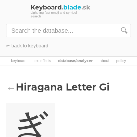
Keyboard
.
blade
.sk
Lightning fast emoji and symbol
search
🔍
⤺ back to keyboard
database/analyzer
keyboard
text effects
about
policy
Hiragana Letter Gi
←
ぎ