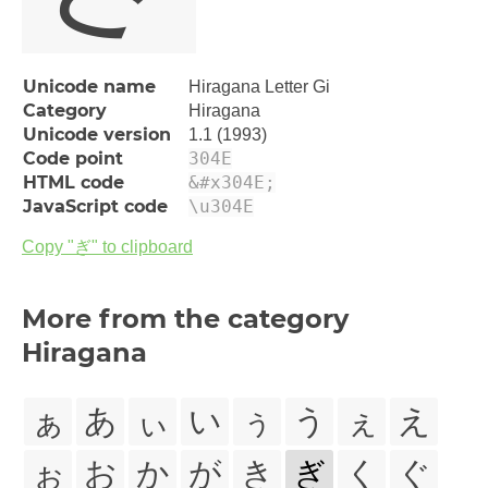
Unicode name
Hiragana Letter Gi
Category
Hiragana
Unicode version
1.1 (1993)
Code point
304E
HTML code
&#x304E;
JavaScript code
\u304E
Copy "ぎ" to clipboard
More from the category
Hiragana
ぁ
あ
ぃ
い
ぅ
う
ぇ
え
ぉ
お
か
が
き
ぎ
く
ぐ